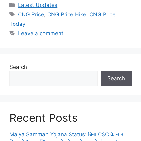
Categories
Latest Updates
Tags
CNG Price
,
CNG Price Hike
,
CNG Price
Today
Leave a comment
Search
Search
Recent Posts
Maiya Samman Yojana Status: बिना CSC के नाम