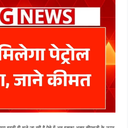
मय बढ़ती ही चले जा रही है ऐसे में अब इसका असर सीएनजी के ऊपर