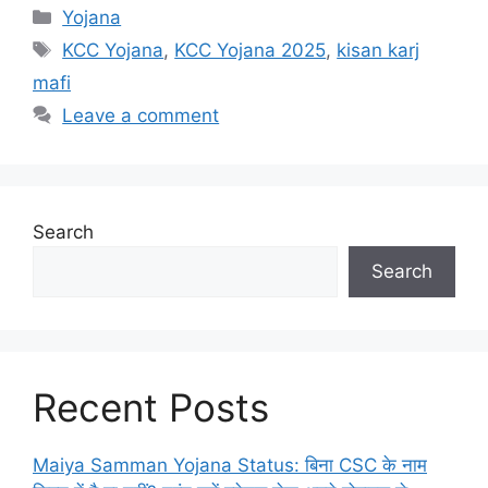
Categories
Yojana
Tags
KCC Yojana
,
KCC Yojana 2025
,
kisan karj
mafi
Leave a comment
Search
Search
Recent Posts
Maiya Samman Yojana Status: बिना CSC के नाम