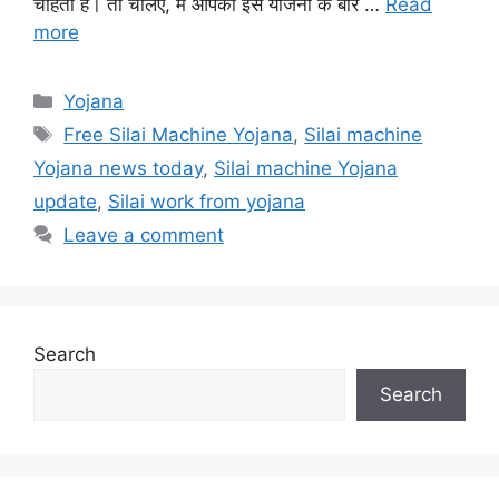
चाहती हैं। तो चलिए, मैं आपको इस योजना के बारे …
Read
more
Categories
Yojana
Tags
Free Silai Machine Yojana
,
Silai machine
Yojana news today
,
Silai machine Yojana
update
,
Silai work from yojana
Leave a comment
Search
Search